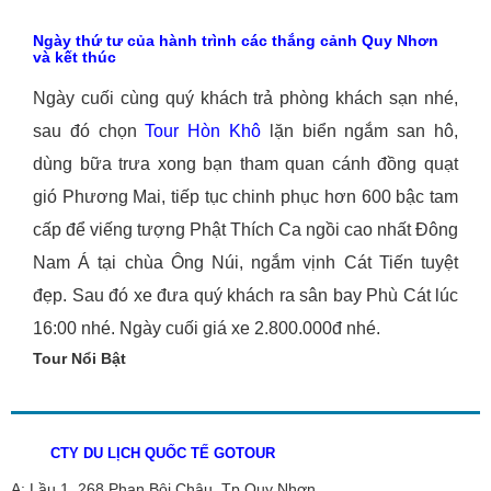
Ngày thứ tư của hành trình các thắng cảnh Quy Nhơn
và kết thúc
Ngày cuối cùng quý khách trả phòng khách sạn nhé,
sau đó chọn
Tour Hòn Khô
lặn biển ngắm san hô,
dùng bữa trưa xong bạn tham quan cánh đồng quạt
gió Phương Mai, tiếp tục chinh phục hơn 600 bậc tam
cấp để viếng tượng Phật Thích Ca ngồi cao nhất Đông
Nam Á tại chùa Ông Núi, ngắm vịnh Cát Tiến tuyệt
đẹp. Sau đó xe đưa quý khách ra sân bay Phù Cát lúc
16:00 nhé. Ngày cuối giá xe 2.800.000đ nhé.
Tour Nổi Bật
CTY DU LỊCH QUỐC TẾ GOTOUR
A: Lầu 1, 268 Phan Bội Châu, Tp.Quy Nhơn