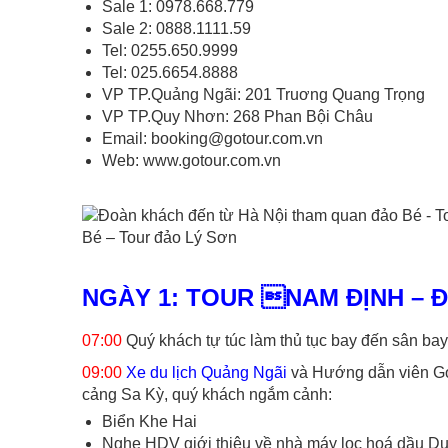
Sale 1: 0978.668.779
Sale 2: 0888.1111.59
Tel: 0255.650.9999
Tel: 025.6654.8888
VP TP.Quảng Ngãi: 201 Truơng Quang Trọng
VP TP.Quy Nhơn: 268 Phan Bội Châu
Email:
booking@gotour.com.vn
Web:
www.gotour.com.vn
Bé – Tour đảo Lý Sơn
NGÀY 1: TOUR NAM ĐỊNH – ĐẢ
07:00
Quý khách tự túc làm thủ tục bay đến sân ba
09:00
Xe du lịch Quảng Ngãi
và Hướng dẫn viên Got
cảng Sa Kỳ, quý khách ngắm cảnh:
Biển Khe Hai
Nghe HDV giới thiệu về nhà máy lọc hoá dầu D