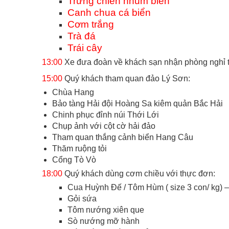
Trứng chiên nhum biển
Canh chua cá biển
Cơm trắng
Trà đá
Trái cây
13:00
Xe đưa đoàn về khách sạn nhận phòng nghỉ 
15:00
Quý khách tham quan đảo Lý Sơn:
Chùa Hang
Bảo tàng Hải đội Hoàng Sa kiêm quản Bắc Hải
Chinh phục đỉnh núi Thới Lới
Chụp ảnh với cột cờ hải đảo
Tham quan thắng cảnh biển Hang Câu
Thăm ruộng tỏi
Cổng Tò Vò
18:00
Quý khách dùng cơm chiều với thực đơn:
Cua Huỳnh Đế / Tôm Hùm ( size 3 con/ kg) 
Gỏi sứa
Tôm nướng xiên que
Sò nướng mỡ hành