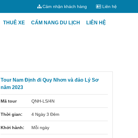
Cảm nhận khách hàng
Liên hệ
THUÊ XE
CẨM NANG DU LỊCH
LIÊN HỆ
Tour Nam Định đi Quy Nhơn và đảo Lý Sơ
năm 2023
Mã tour
QNH-LS/4N
Thời gian:
4 Ngày 3 Đêm
Khởi hành:
Mỗi ngày