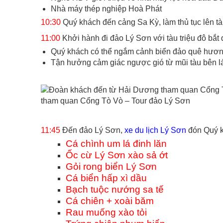
Nhà máy thép nghiệp Hoà Phát
10:30
Quý khách đến cảng Sa Kỳ, làm thủ tục lên tà
11:00
Khởi hành đi đảo Lý Sơn với tàu triệu đô bắt
Quý khách có thể ngắm cảnh biển đảo quê hươn
Tận hưởng cảm giác ngược gió từ mũi tàu bên l
tham quan Cổng Tò Vò – Tour đảo Lý Sơn
11:45
Đến đảo Lý Sơn,
xe du lịch Lý Sơn
đón Quý k
Cá chình um lá đinh lăn
Ốc cừ Lý Sơn xào sả ớt
Gỏi rong biển Lý Sơn
Cá biển hấp xì dầu
Bạch tuộc nướng sa tế
Cá chiên + xoài băm
Rau muống xào tỏi