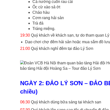
Cá nướng cuốn rau cải
Ốc cừ xào sả ớt
Cháo hàu
Cơm rang hải sản
Trà đá
Tráng miệng.
19:30
Quý khách về khách sạn, tự do tham quan Lý
Dạo chơi chợ đêm hải sản hoặc mua sắm đồ lư
21:00
Quý khách nghỉ đêm tại đảo Lý Sơn
bảo tàng Hải đội Hoàng Sa – Tour đảo Lý Sơn
NGÀY 2: ĐẢO LÝ SƠN – ĐẢO BÉ
chiều)
06:30
Quý khách dùng bữa sáng tại khách sạn
07:30
Quý khách lên cano cao tốc di chuyển đi đảo