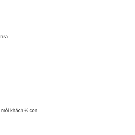
trưa
– mỗi khách ½ con